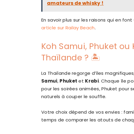
amateurs de whisky !
En savoir plus sur les raisons qui en fo
article sur Railay Beach
.
Koh Samui, Phuket ou Kr
Thaïlande ? 🏝️
La Thaïlande regorge d’îles magnifiques, 
Samui
,
Phuket
et
Krabi
. Chaque île p
pour les soirées animées, Phuket pour s
naturels à couper le souffle.
Votre choix dépend de vos envies : farni
temps de comparer les atouts de chaqu