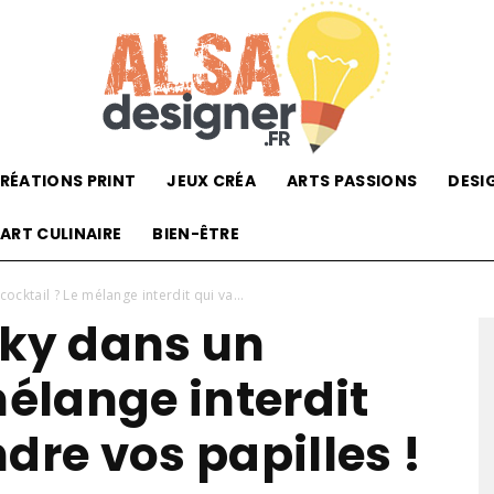
RÉATIONS PRINT
JEUX CRÉA
ARTS PASSIONS
DESI
Alsadesigner.com
ART CULINAIRE
BIEN-ÊTRE
ocktail ? Le mélange interdit qui va...
sky dans un
mélange interdit
dre vos papilles !