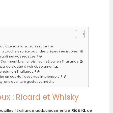
 ou attendre la saison sèche ? ☀️
 la touche secrète pour des crêpes irrésistibles ! 🥞
sublimer vos recettes ? 🥃
Comment bien choisir son séjour en Thaïlande 🏖️
e paradisiaque à voir absolument 🌊
choisir en Thaïlande ? 🏝️
ire un cocktail avec vue imprenable ? 🍹
y, une aventure gustative inédite
x : Ricard et Whisky
apilles ! L’alliance audacieuse entre
Ricard
, ce