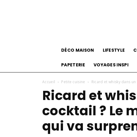
DÉCO MAISON
LIFESTYLE
C
PAPETERIE
VOYAGES INSPI
Accueil
Petite cuisine
Ricard et whisky dans un c
Ricard et whi
cocktail ? Le 
qui va surpren