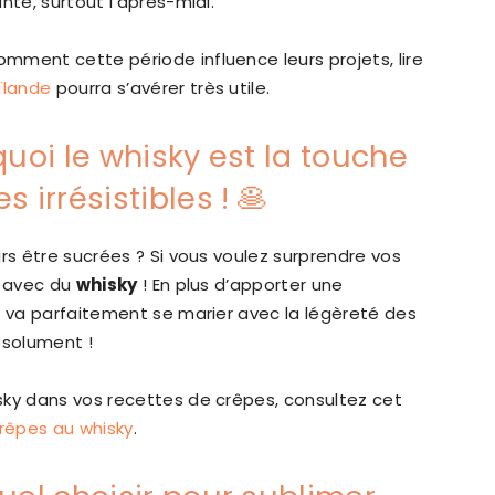
nte, surtout l’après-midi.
mment cette période influence leurs projets, lire
ïlande
pourra s’avérer très utile.
quoi le whisky est la touche
 irrésistibles ! 🥞
rs être sucrées ? Si vous voulez surprendre vos
e avec du
whisky
! En plus d’apporter une
t va parfaitement se marier avec la légèreté des
bsolument !
sky dans vos recettes de crêpes, consultez cet
crêpes au whisky
.